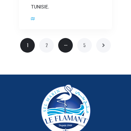
TUNISIE.
…
1
2
5